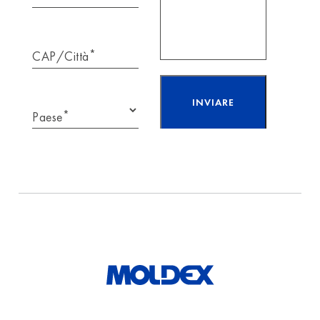
*
CAP/Città
*
Paese
Ho letto e accetto
l’informativa sulla
protezione
dei
dati.