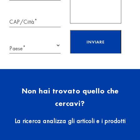
*
CAP/Città
*
Paese
Ho letto e accetto
l’informativa sulla
protezione
dei dati.
Non hai trovato quello che
cercavi?
La ricerca analizza gli articoli e i prodotti