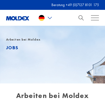
Skip to main content
Beratung +49 (0)7127 8101 175
Arbeiten bei Moldex
JOBS
Arbeiten bei Moldex