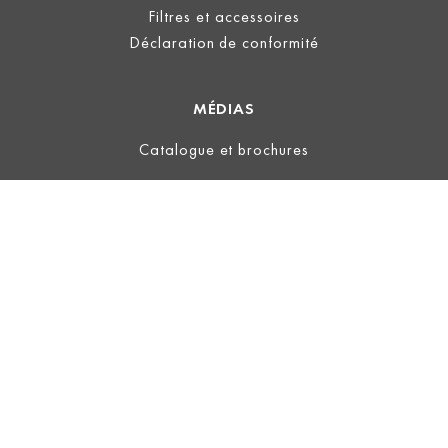
Filtres et accessoires
Déclaration de conformité
MÉDIAS
Catalogue et brochures
LÉGAL
Information
Conditions d’utilisation
Politique de confidentialité
Conditions Générales
ECOVADIS