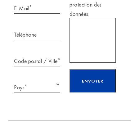
protection des
*
E-Mail
données.
Téléphone
*
Code postal / Ville
*
Pays
J'ai lu et j'accepte
les
informations
sur la protection
des données.