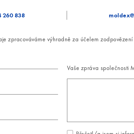
4 260 838
moldex@
aje zpracováváme výhradně za účelem zodpovězení 
Vaše zpráva společnosti 
Přečetl/a jsem si infor