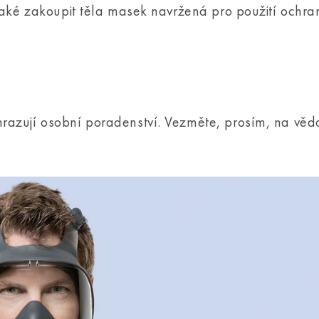
 také zakoupit těla masek navržená pro použití ochr
razují osobní poradenství. Vezměte, prosím, na vě