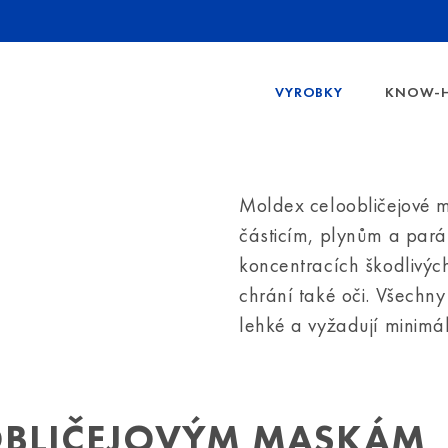
VYROBKY
KNOW-
OCHRANA
TŘÍDY 
Moldex celoobličejové m
ZOBRAZIT
FFP RE
částicím, plynům a pará
E SLUCHU
OCHRANNÉ
HODNO
koncentracích škodlivýc
E SLUCHU LAMELOVÉ
TŘÍDY 
chrání také oči. Všechn
E SLUCHU S HLAVOVÝM OBLOUKEM
lehké a vyžadují minimá
TŘÍDY 
E SLUCHU
OVÝCH CHRÁNIČŮ SLUCHU
URČENÍ
FAKTA 
OBLIČEJOVÝM MASKÁM