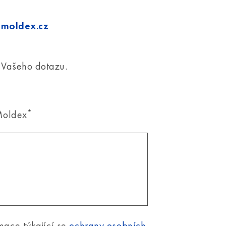
moldex.cz
Vašeho dotazu.
*
Moldex
mace týkající se
ochrany osobních