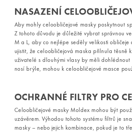
NASAZENÍ CELOOBLIČEJO
Aby mohly celoobličejové masky poskytnout spo
Z tohoto důvodu je důležité vybrat správnou ve
M a L, aby co nejlépe seděly velikosti obličeje
ujistit, že celoobličejová maska přilnula těsně 
uživatelé s dlouhými vlasy by měli dohlédnout 
nosí brýle, mohou k celoobličejové masce použ
OCHRANNÉ FILTRY PRO C
Celoobličejové masky Moldex mohou být použí
uzávěrem. Výhodou tohoto systému filtrů je sna
masky – nebo jejich kombinace, pokud je to tř