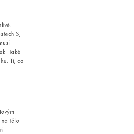
livé.
ostech S,
musí
sek. Také
ku. Ti, co
etovým
 na tělo
eň