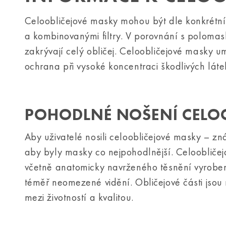
Celoobličejové masky mohou být dle konkrétní po
a kombinovanými filtry. V porovnání s poloma
zakrývají celý obličej. Celoobličejové masky u
ochrana při vysoké koncentraci škodlivých látek
POHODLNÉ NOŠENÍ CELO
Aby uživatelé nosili celoobličejové masky – zn
aby byly masky co nejpohodlnější. Celoobliče
včetně anatomicky navrženého těsnění vyrob
téměř neomezené vidění. Obličejové části jso
mezi životností a kvalitou.