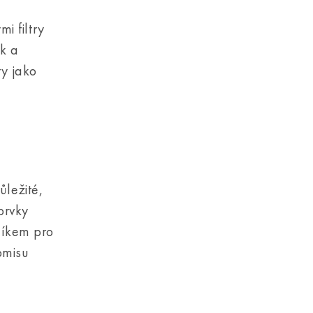
i filtry
k a
ty jako
ůležité,
prvky
níkem pro
omisu