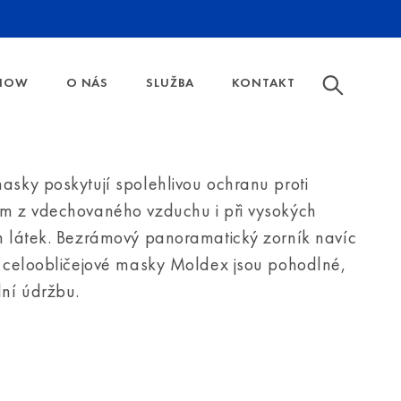
HOW
O NÁS
SLUŽBA
KONTAKT
 ZRAKU
OCHRANY FFP RESPIRÁTORY
SPOLEČNOST
FILTRY A PŘÍSLUŠENSTVÍ
KATALOG
asky poskytují spolehlivou ochranu proti
 VŠE
ZOBRAZIT VŠE
SPIRÁTORY FAQ
KARIÉRA
m z vdechovaného vzduchu i při vysokých
 BRÝLE
TY ÚTLUMU CHRÁNIČE SLUCHU
HISTORIE
h látek. Bezrámový panoramatický zorník navíc
OCHRANY - PROTIČÁSTICOVÉ FILTRY
ŽIVOTNÍ PROSTŘEDÍ
y celoobličejové masky Moldex jsou pohodlné,
lní údržbu.
OCHRANY - PROTIPLYNOVÉ FILTRY
 SPRÁVNÉ VELIKOSTI POLOMASKY A CELOOBLIČEJOVÉ
O OCHRANNÝCH BRÝLÍCH