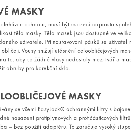
VÉ MASKY
lehlivou ochranu, musí být usazení naprosto spoleh
likost těla masky. Těla masek jsou dostupné ve velik
 daného uživatele. Při nastavování pásků se uživatel 
k obličeji. Vousy snižují utěsnění celoobličejových ma
na to, aby se žádné vlasy nedostaly mezi tvář a mas
ít obruby pro korekční skla.
ELOOBLIČEJOVÉ MASKY
vány se všemi EasyLock® ochrannými filtry s bajon
dné nasazení protiplynových a protičásticových filtrů
eba – bez použití adaptéru. To zaručuje vysoký stup