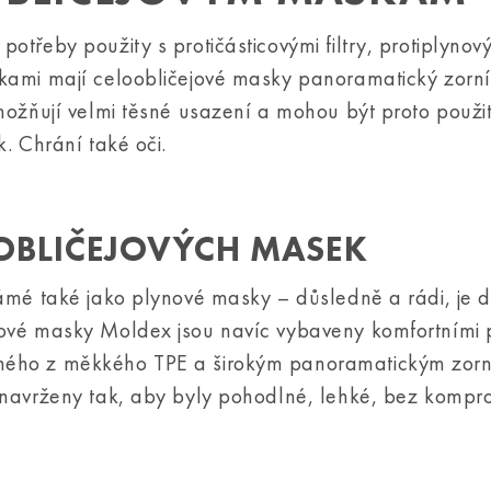
třeby použity s protičásticovými filtry, protiplynovým
skami mají celoobličejové masky panoramatický zorní
možňují velmi těsné usazení a mohou být proto použi
. Chrání také oči.
OBLIČEJOVÝCH MASEK
ámé také jako plynové masky – důsledně a rádi, je d
jové masky Moldex jsou navíc vybaveny komfortními 
eného z měkkého TPE a širokým panoramatickým zor
u navrženy tak, aby byly pohodlné, lehké, bez kompr