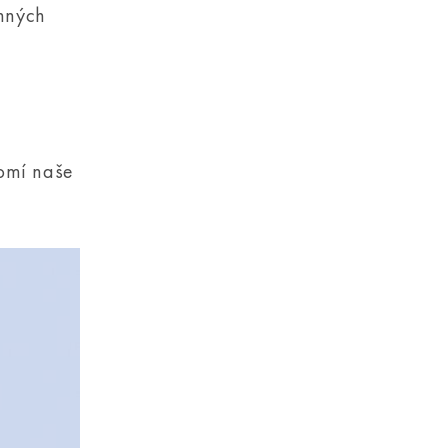
anných
domí naše